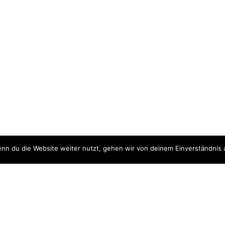
nn du die Website weiter nutzt, gehen wir von deinem Einverständnis 
ite
Downloads
quellen
Datenschutzerklärung