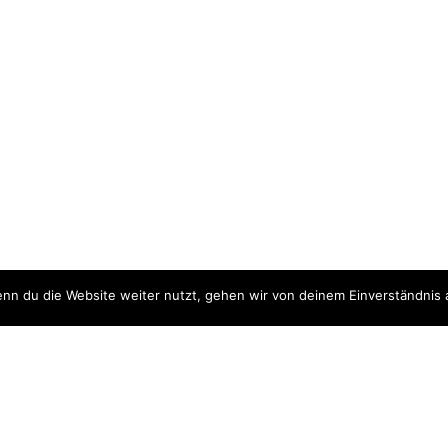
nn du die Website weiter nutzt, gehen wir von deinem Einverständnis 
ite
Downloads
quellen
Datenschutzerklärung