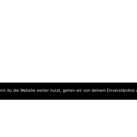
nn du die Website weiter nutzt, gehen wir von deinem Einverständnis 
ite
Downloads
quellen
Datenschutzerklärung