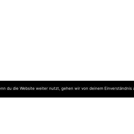
nn du die Website weiter nutzt, gehen wir von deinem Einverständnis 
ite
Downloads
quellen
Datenschutzerklärung