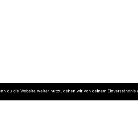
nn du die Website weiter nutzt, gehen wir von deinem Einverständnis 
ite
Downloads
quellen
Datenschutzerklärung