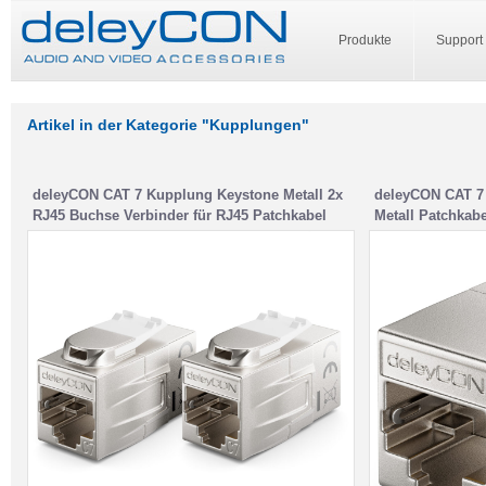
Produkte
Support
Artikel in der Kategorie "Kupplungen"
deleyCON CAT 7 Kupplung Keystone Metall 2x
deleyCON CAT 7
RJ45 Buchse Verbinder für RJ45 Patchkabel
Metall Patchkab
600 MHz 10 Gbps LAN DSL Ethernet und
Verlängerung 2
Nutzbar als Keystone – Silber
Silber