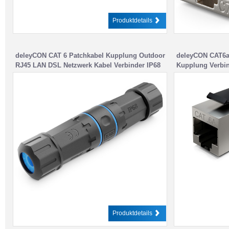
Produktdetails
deleyCON CAT 6 Patchkabel Kupplung Outdoor
deleyCON CAT6a
RJ45 LAN DSL Netzwerk Kabel Verbinder IP68
Kupplung Verbin
Wassergeschützt Staubgeschützt Ethernet
Buchse Netzwer
Kabel Verlängerung Außenbereich Garten 2x
Keystonehalteru
RJ45 Buchse Schwarz
Produktdetails