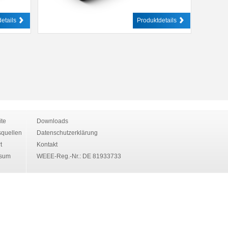
etails
Produktdetails
ite
Downloads
quellen
Datenschutzerklärung
t
Kontakt
ssum
WEEE-Reg.-Nr.: DE 81933733