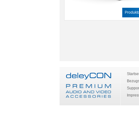
Produktd
Startse
Bezugs
Suppor
Impre