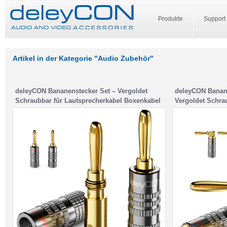
Produkte
Support
Artikel in der Kategorie "Audio Zubehör"
deleyCON Bananenstecker Set – Vergoldet
deleyCON Banane
Schraubbar für Lautsprecherkabel Boxenkabel
Vergoldet Schra
0,75 mm – 4,5 mm & z. B. HiFi Audio Heimkino
Boxenkabel 0,75
Receiver
Heimkino Receiv