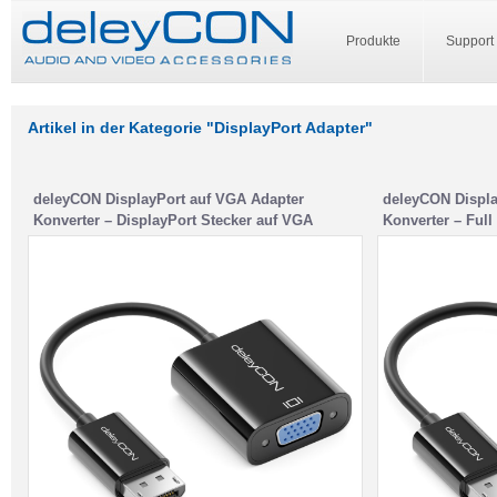
Produkte
Support
Artikel in der Kategorie "DisplayPort Adapter"
deleyCON DisplayPort auf VGA Adapter
deleyCON Displa
Konverter – DisplayPort Stecker auf VGA
Konverter – Fu
Buchse – für PC Computer Notebook Monitor
HDCP EDID – DP 
Beamer