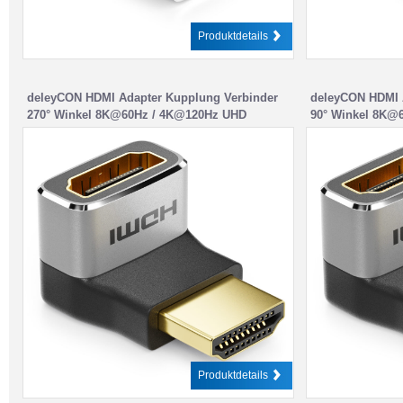
Produktdetails
deleyCON HDMI Adapter Kupplung Verbinder
deleyCON HDMI 
270° Winkel 8K@60Hz / 4K@120Hz UHD
90° Winkel 8K@
Aluminium HDMI 2.1 ARC HDR10+ Dolby
7680×4320 Alum
Vision VRR ALLM 48Gbps 270° Gewinkelt Grau
Dolby Vision V
Schwarz
Grau Schwarz
Produktdetails