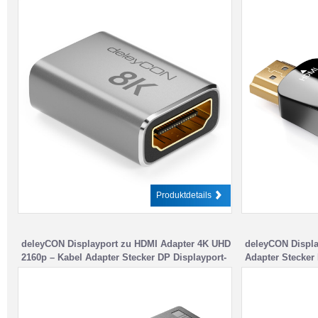
Aluminium HDMI 2.1 ARC HDR10+ Dolby
Stecker zu VGA
Vision VRR ALLM 48Gbps Grau Schwarz
Buchse
Produktdetails
deleyCON Displayport zu HDMI Adapter 4K UHD
deleyCON Displa
2160p – Kabel Adapter Stecker DP Displayport-
Adapter Stecker
Stecker zu HDMI-Buchse
HDMI-Buchse