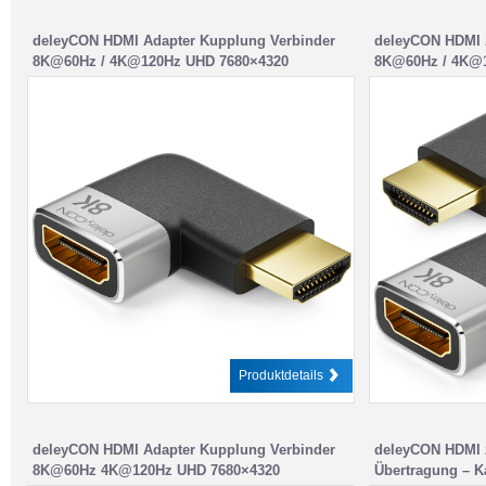
deleyCON HDMI Adapter Kupplung Verbinder
deleyCON HDMI 
8K@60Hz / 4K@120Hz UHD 7680×4320
8K@60Hz / 4K@
Aluminium HDMI 2.1 ARC HDR10+ Dolby
2.1 ARC HDR10+
Vision VRR ALLM 48Gbps Links Gewinkelt
48Gbps Rechts/L
Grau Schwarz
Produktdetails
deleyCON HDMI Adapter Kupplung Verbinder
deleyCON HDMI 
8K@60Hz 4K@120Hz UHD 7680×4320
Übertragung – K