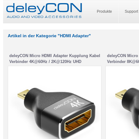
Produkte
Support
Artikel in der Kategorie "HDMI Adapter"
deleyCON Micro HDMI Adapter Kupplung Kabel
deleyCON Micro
Verbinder 4K@60Hz / 2K@120Hz UHD
Verbinder 8K@6
4096×2160 Aluminium HDMI 2.0 ARC HDR 3D
7680×4320 Alum
VRR ALLM HDCP 18Gbps Schwarz
Dolby Vision V