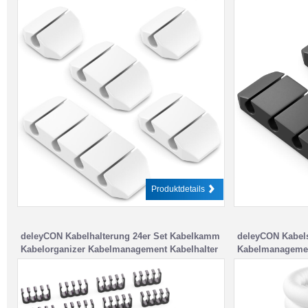
Kabelbefestigung Kabel Management
Clips Kabelbefe
Kabelklemmen – für 4/2/1 Kabel – Büro
Kabelklemmen – 
Schreibtisch Auto Hobbyraum Weiß
Schreibtisch A
Produktdetails
deleyCON Kabelhalterung 24er Set Kabelkamm
deleyCON Kabels
Kabelorganizer Kabelmanagement Kabelhalter
Kabelmanageme
Kabelführung Kabelclips Kabel Kämme 24-Pin
8-Pin 6-Pin für interne PC Computer Kabel
Schwarz