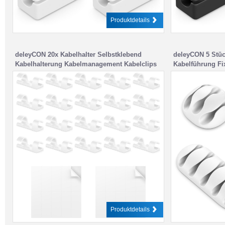
Produktdetails
deleyCON 20x Kabelhalter Selbstklebend
deleyCON 5 Stüc
Kabelhalterung Kabelmanagement Kabelclips
Kabelführung Fi
Kabelführung Kabel Organizer Kabelklemmen
Kabelbefestigu
Kabelbefestigung Haushalt Büro Schreibtisch
Kabelklemmen – 
Sockelleiste AS-Kunststoff Weiß
Schreibtisch Au
Produktdetails