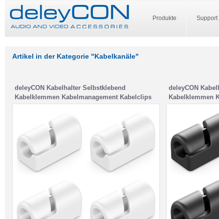
Produkte
Support
Artikel in der Kategorie "Kabelkanäle"
deleyCON Kabelhalter Selbstklebend
deleyCON Kabelh
Kabelklemmen Kabelmanagement Kabelclips
Kabelklemmen K
Kabelführung Kabel Organizer Kabelhalterung
Kabelführung Ka
Kabelbefestigung Haushalt Büro Schreibtisch
Kabelbefestigun
Sockelleiste Silikon Weiß
Sockelleiste Sil