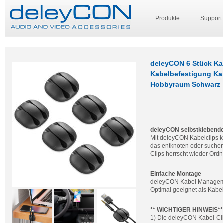
Produkte
Support
deleyCON 6 Stück Kab
Kabelbefestigung Ka
Hobbyraum Schwarz
deleyCON selbstklebende
Mit deleyCON Kabelclips kö
das entknoten oder suchen
Clips herrscht wieder Ordn
Einfache Montage
deleyCON Kabel Management
Optimal geeignet als Kabe
** WICHTIGER HINWEIS**
1) Die deleyCON Kabel-C