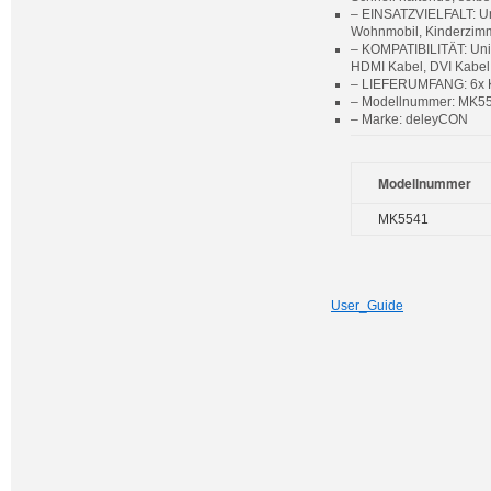
– EINSATZVIELFALT: Univ
Wohnmobil, Kinderzimm
– KOMPATIBILITÄT: Univ
HDMI Kabel, DVI Kabel
– LIEFERUMFANG: 6x Kab
– Modellnummer: MK554
– Marke: deleyCON
Modellnummer
MK5541
User_Guide