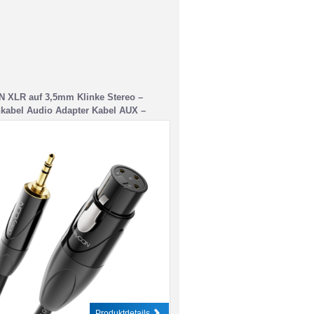
N XLR auf 3,5mm Klinke Stereo –
kabel Audio Adapter Kabel AUX –
ualität – aus reinem OFC Kupfer
 XLR Buchse auf Klinke 3,5mm Stecker
verriegelung
Produktdetails