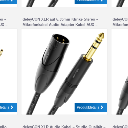
eo –
deleyCON XLR auf 6,35mm Klinke Stereo –
deleyCO
UX –
Mikrofonkabel Audio Adapter Kabel AUX –
Mikrofon
fer
Studio Qualität – aus reinem OFC Kupfer
Studio Q
m Stecker
(AWG24) XLR Stecker auf Klinke 6,35mm
(AWG24)
Stecker – Metallverriegelung
Stecker 
etails
Produktdetails
udio
deleyCON XLR Audio Kabel – Studio Qualität –
deleyCON