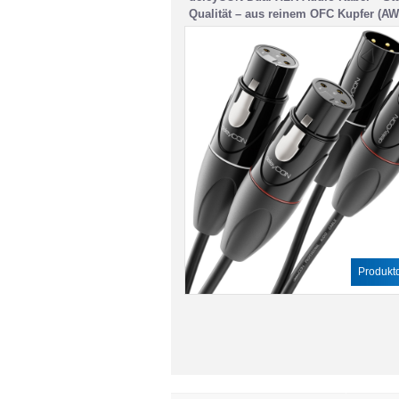
Qualität – aus reinem OFC Kupfer (AW
Mikrofonkabel mit EMI- und RFI-Unte
– Metallverriegelung & Vergoldeten K
3 Polig DMX
Produktd