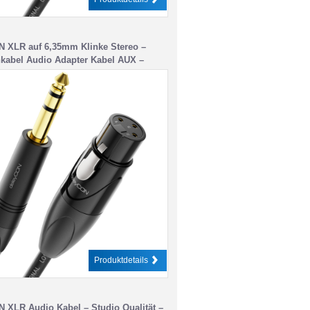
N XLR auf 6,35mm Klinke Stereo –
kabel Audio Adapter Kabel AUX –
ualität – aus reinem OFC Kupfer
 XLR Buchse auf Klinke 6,35mm
– Metallverriegelung
Produktdetails
 XLR Audio Kabel – Studio Qualität –