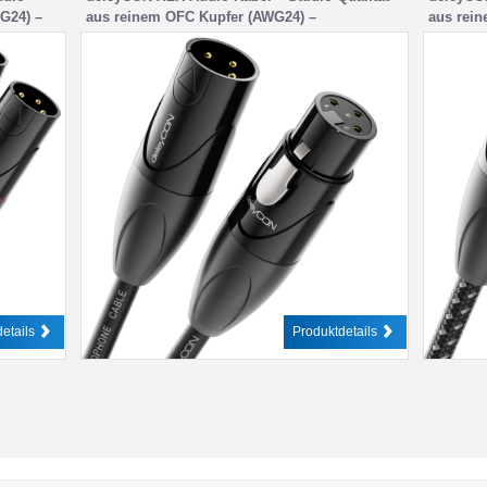
G24) –
aus reinem OFC Kupfer (AWG24) –
aus rei
rdrückung
Mikrofonkabel mit EMI- und RFI-Unterdrückung
Mikrofon
ontakten –
– mit Metallverriegelung & Vergoldeten
Metallve
Kontakten – 3 Polig DMX
– 3 Pol
etails
Produktdetails