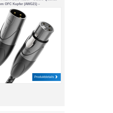
nem OFC Kupfer (AWG21) –
kabel mit Baumwollmantel – mit
rriegelung und vergoldeten Kontakten
ig DMX
Produktdetails