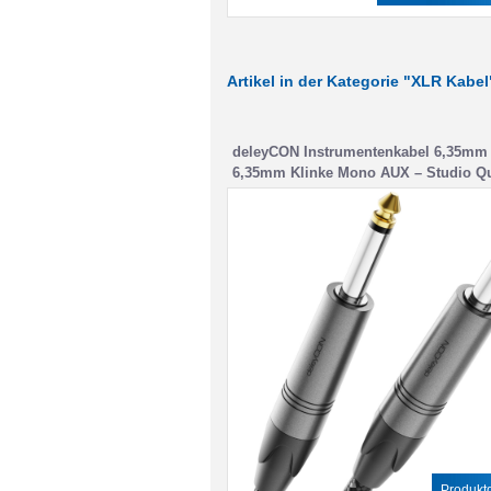
Artikel in der Kategorie "XLR Kabel
deleyCON Instrumentenkabel 6,35mm 
6,35mm Klinke Mono AUX – Studio Qua
aus reinem OFC Kupfer (AWG24) –
Klinkenkabel für E-Gitarre Bass Verstä
Mixer Keyboard
Produktd