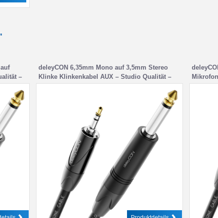
"
auf
deleyCON 6,35mm Mono auf 3,5mm Stereo
deleyCO
lität –
Klinke Klinkenkabel AUX – Studio Qualität –
Mikrofon
aus reinem OFC Kupfer (AWG24) – Für E-
Studio Q
rker
Gitarre Bass Verstärker Mixer Keyboard
(AWG24)
– Metall
etails
Produktdetails