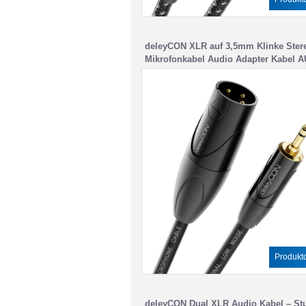
deleyCON XLR auf 3,5mm Klinke Ster
Mikrofonkabel Audio Adapter Kabel A
Studio Qualität – aus reinem OFC Kup
(AWG24) XLR Stecker auf Klinke 3,5m
– Metallverriegelung
Produktd
deleyCON Dual XLR Audio Kabel – St