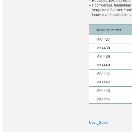
– Robustes, flexibles Nylo
– Hochwertige, langlebige 
– Vergoldete Stecker-Kont
– Innovative Kabelschirm
Modellnummer
MK4437
MK4438
MK4439
MK4440
MK4441
MK4442
MK4443
MK4444
User_Guide