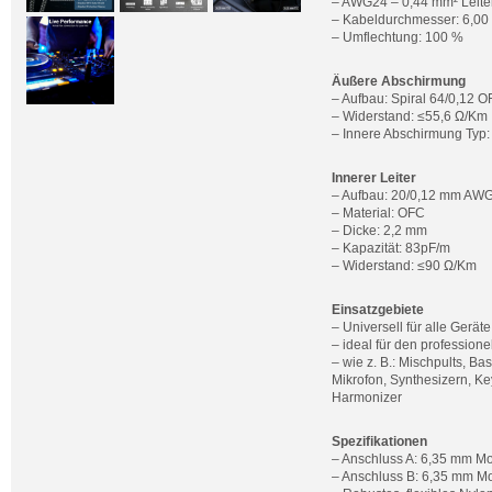
– AWG24 – 0,44 mm² Leite
– Kabeldurchmesser: 6,0
– Umflechtung: 100 %
Äußere Abschirmung
– Aufbau: Spiral 64/0,12 
– Widerstand: ≤55,6 Ω/Km
– Innere Abschirmung Typ:
Innerer Leiter
– Aufbau: 20/0,12 mm AW
– Material: OFC
– Dicke: 2,2 mm
– Kapazität: 83pF/m
– Widerstand: ≤90 Ω/Km
Einsatzgebiete
– Universell für alle Gerä
– ideal für den profession
– wie z. B.: Mischpults, B
Mikrofon, Synthesizern, Ke
Harmonizer
Spezifikationen
– Anschluss A: 6,35 mm Mo
– Anschluss B: 6,35 mm Mo