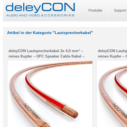
Produkte
Support
Artikel in der Kategorie "Lautsprecherkabel"
deleyCON Lautsprecherkabel 2x 4,0 mm² –
deleyCON Lautsp
reines Kupfer – OFC Speaker Cable Kabel –
reines Kupfer –
Audio Boxenkabel für HiFi Lautsprecher &
Audio Boxenkabe
Surround – Polaritätskennzeichnung –
Surround – Pola
Transparent
Transparent