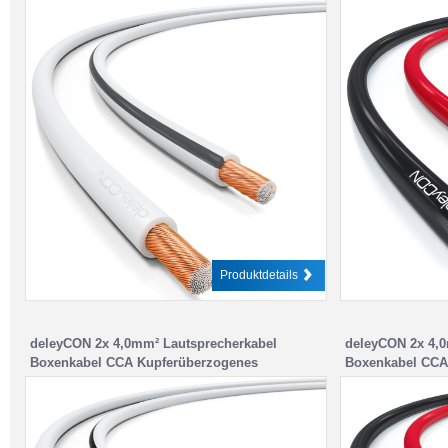
BauPVO / CPR – Weiß
BauPVO / CPR –
Produktdetails
deleyCON 2x 4,0mm² Lautsprecherkabel
deleyCON 2x 4,0
Boxenkabel CCA Kupferüberzogenes
Boxenkabel CCA
Aluminium 2x56x0,30mm Litze – Weiß
Aluminium 2x56