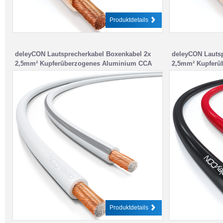
Produktdetails
deleyCON Lautsprecherkabel Boxenkabel 2x
deleyCON Lautsp
2,5mm² Kupferüberzogenes Aluminium CCA
2,5mm² Kupferü
BauPVO / CPR – Weiß
BauPVO / CPR –
Produktdetails