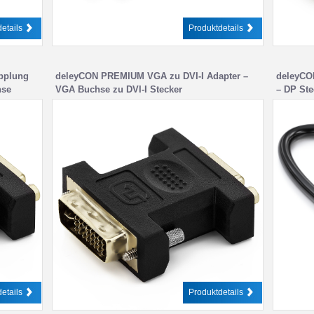
etails
Produktdetails
pplung
deleyCON PREMIUM VGA zu DVI-I Adapter –
deleyCON
hse
VGA Buchse zu DVI-I Stecker
– DP Ste
etails
Produktdetails