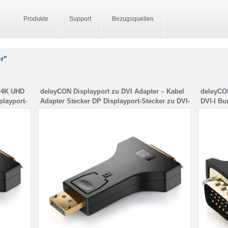
Produkte
Support
Bezugsquellen
er"
r 4K UHD
deleyCON Displayport zu DVI Adapter – Kabel
deleyCO
playport-
Adapter Stecker DP Displayport-Stecker zu DVI-
DVI-I Bu
Buchse