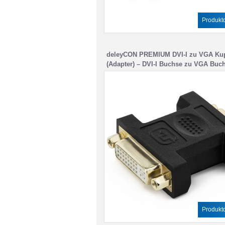
Produktd
deleyCON PREMIUM DVI-I zu VGA Ku
(Adapter) – DVI-I Buchse zu VGA Buc
Produktd