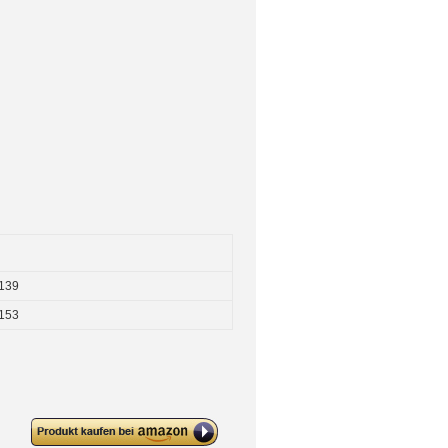
139
153
deleyCON Kabelschlauch mit
Klettverschluss 35mm