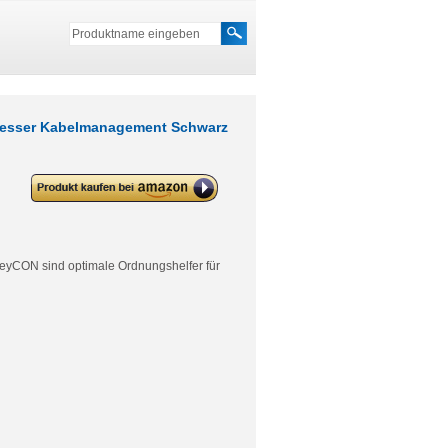
messer Kabelmanagement Schwarz
deleyCON Kabelschlauch mit
Klettverschluss 35mm
Durchmesser Kabelmanagement
Schwarz
leyCON sind optimale Ordnungshelfer für