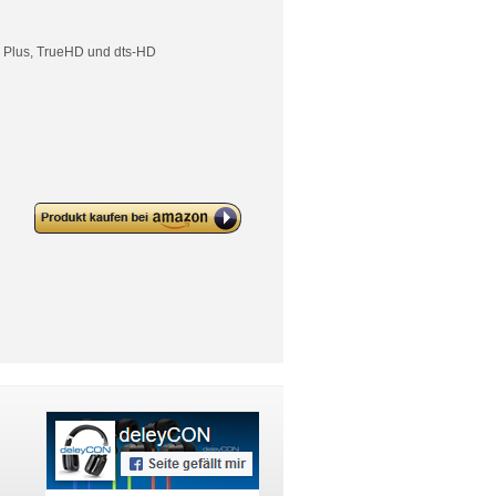
l Plus, TrueHD und dts-HD
deleyCON micro HDMI zu HDMI
Adapter