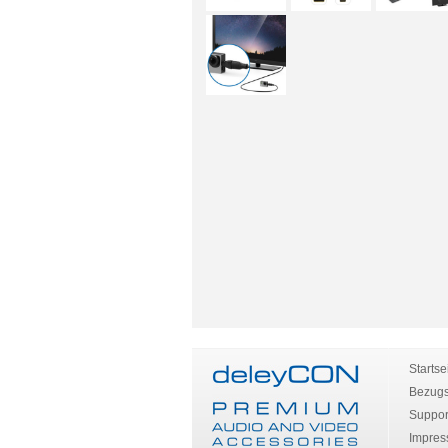
Startse
Bezugs
Suppor
Impre