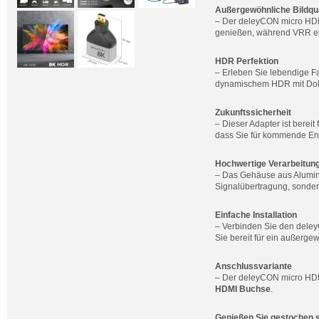
Außergewöhnliche Bildqua
– Der deleyCON micro HDMI
genießen, während VRR ein 
HDR Perfektion
– Erleben Sie lebendige 
dynamischem HDR mit Dolb
Zukunftssicherheit
– Dieser Adapter ist berei
dass Sie für kommende Ent
Hochwertige Verarbeitun
– Das Gehäuse aus Alumini
Signalübertragung, sonder
Einfache Installation
– Verbinden Sie den dele
Sie bereit für ein außerge
Anschlussvariante
– Der deleyCON micro HDMI
HDMI Buchse
.
Genießen Sie gestochen s