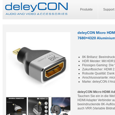
Produkte
Support
deleyCON Micro HDM
7680×4320 Aluminiu
8K Brillanz: Beeindruc
HDR Meister: Mit HDR1
Flüssiges Gaming: Die V
Zukunftssicher: HDMI 2.
Robuste Qualität: Dank
Anschlussvariante: mic
Marke: deleyCON // Anz
deleyCON Micro HDMI Ad
Tauchen Sie ein in die We
HDMI Adapter Verbinder aus
beeindruckende 8K-Auflösu
auch VRR (Variable Bildra