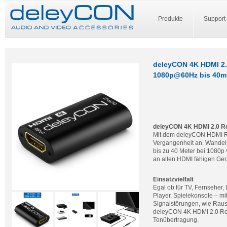
Produkte
Support
deleyCON 4K HDMI 2.
1080p@60Hz bis 40m
deleyCON 4K HDMI 2.0 Re
Mit dem deleyCON HDMI Re
Vergangenheit an. Wandeln
bis zu 40 Meter bei 1080p
an allen HDMI fähigen Ger
Einsatzvielfalt
Egal ob für TV, Fernseher
Player, Spielekonsole – m
Signalstörungen, wie Rau
deleyCON 4K HDMI 2.0 Repea
Tonübertragung.