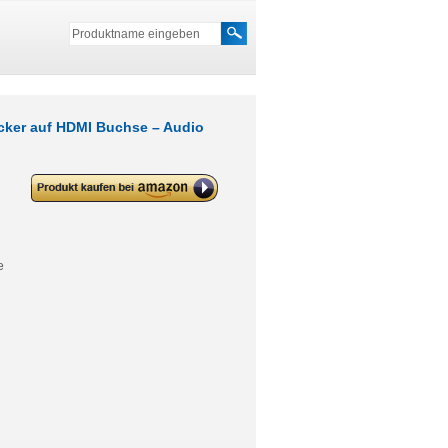
cker auf HDMI Buchse – Audio
deleyCON Mini HDMI Adapter
Kabel Portsaver Mini HDMI
Stecker auf HDMI Buchse – Audio
Video Übertragung 4K UHD
2160p Full HD 1080p
e