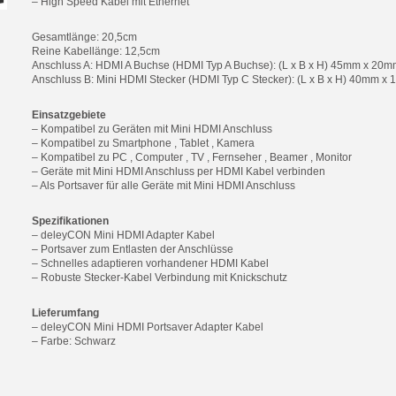
– High Speed Kabel mit Ethernet
Gesamtlänge: 20,5cm
Reine Kabellänge: 12,5cm
Anschluss A: HDMI A Buchse (HDMI Typ A Buchse): (L x B x H) 45mm x 20
Anschluss B: Mini HDMI Stecker (HDMI Typ C Stecker): (L x B x H) 40mm 
Einsatzgebiete
– Kompatibel zu Geräten mit Mini HDMI Anschluss
– Kompatibel zu Smartphone , Tablet , Kamera
– Kompatibel zu PC , Computer , TV , Fernseher , Beamer , Monitor
– Geräte mit Mini HDMI Anschluss per HDMI Kabel verbinden
– Als Portsaver für alle Geräte mit Mini HDMI Anschluss
Spezifikationen
– deleyCON Mini HDMI Adapter Kabel
– Portsaver zum Entlasten der Anschlüsse
– Schnelles adaptieren vorhandener HDMI Kabel
– Robuste Stecker-Kabel Verbindung mit Knickschutz
Lieferumfang
– deleyCON Mini HDMI Portsaver Adapter Kabel
– Farbe: Schwarz