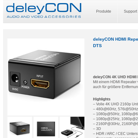
Produkte
Support
deleyCON HDMI Repea
DTS
deleyCON 4K UHD HDMI 
Mit einem HDMI Repeater 
auch für größere Entfernu
Highlights
– Volle 4K UHD 2160p Unt
– 480i@60Hz, 576i@50Hz,
– 1080p@50Hz, 1080p@60
– 1080p@25Hz, 1080p@24
– 2160P@30Hz, 2160P@60
– 3D
– HDR / ARC / CEC Unters