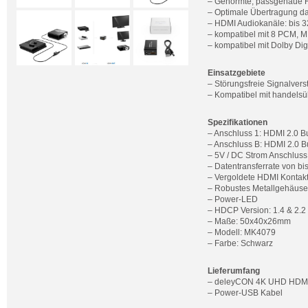
– Genormte, passgenaue 
– Optimale Übertragung da
– HDMI Audiokanäle: bis 
– kompatibel mit 8 PCM, 
– kompatibel mit Dolby Dig
Einsatzgebiete
– Störungsfreie Signalver
– Kompatibel mit handels
Spezifikationen
– Anschluss 1: HDMI 2.0 Bu
– Anschluss B: HDMI 2.0 B
– 5V / DC Strom Anschluss
– Datentransferrate von bi
– Vergoldete HDMI Kontak
– Robustes Metallgehäuse
– Power-LED
– HDCP Version: 1.4 & 2.2
– Maße: 50x40x26mm
– Modell: MK4079
– Farbe: Schwarz
Lieferumfang
– deleyCON 4K UHD HDMI
– Power-USB Kabel