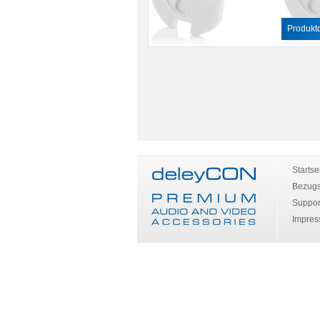
Produktd
Startse
Bezugs
Suppor
Impre