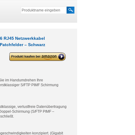
6 RJ45 Netzwerkkabel
Patchfelder – Schwarz
deleyCON 10x CAT6 Patchkabel
S/FTP PIMF Schirmung CAT-6
RJ45 Netzwerkkabel
Ethernetkabel LAN DSL Switch
Router Modem Access Point
Patchfelder – Schwarz
ie im Handumdrehen Ihre
erstklassiger S/FTP PIMF Schirmung
rstklassige, verlustfreie Datenübertragung
e Doppel-Schirmung (S/FTP PIMF –
schließt.
schwindigkeiten konzipiert. (Gigabit