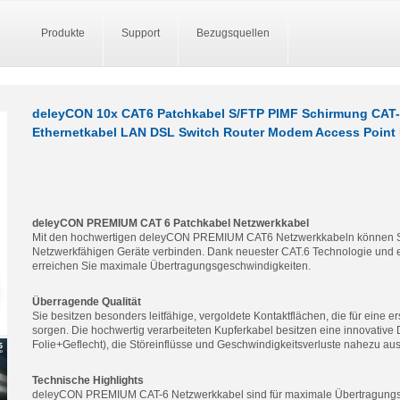
Produkte
Support
Bezugsquellen
deleyCON 10x CAT6 Patchkabel S/FTP PIMF Schirmung CAT-
Ethernetkabel LAN DSL Switch Router Modem Access Point 
deleyCON PREMIUM CAT 6 Patchkabel Netzwerkkabel
Mit den hochwertigen deleyCON PREMIUM CAT6 Netzwerkkabeln können S
Netzwerkfähigen Geräte verbinden. Dank neuester CAT.6 Technologie und 
erreichen Sie maximale Übertragungsgeschwindigkeiten.
Überragende Qualität
Sie besitzen besonders leitfähige, vergoldete Kontaktflächen, die für eine e
sorgen. Die hochwertig verarbeiteten Kupferkabel besitzen eine innovativ
Folie+Geflecht), die Störeinflüsse und Geschwindigkeitsverluste nahezu aus
Technische Highlights
deleyCON PREMIUM CAT-6 Netzwerkkabel sind für maximale Übertragungsge