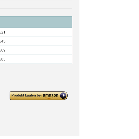
621
645
669
683
deleyCON 10x CAT6 Patchkabel
S/FTP PIMF Schirmung CAT-6
RJ45 Netzwerkkabel
Ethernetkabel LAN DSL Switch
Router Modem Access Point
Patchfelder – Schwarz