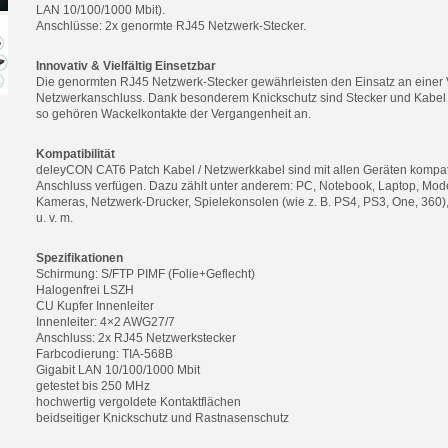
LAN 10/100/1000 Mbit).
Anschlüsse: 2x genormte RJ45 Netzwerk-Stecker.
Innovativ & Vielfältig Einsetzbar
Die genormten RJ45 Netzwerk-Stecker gewährleisten den Einsatz an einer 
Netzwerkanschluss. Dank besonderem Knickschutz sind Stecker und Kabel z
so gehören Wackelkontakte der Vergangenheit an.
Kompatibilität
deleyCON CAT6 Patch Kabel / Netzwerkkabel sind mit allen Geräten kompat
Anschluss verfügen. Dazu zählt unter anderem: PC, Notebook, Laptop, Mod
Kameras, Netzwerk-Drucker, Spielekonsolen (wie z. B. PS4, PS3, One, 360),
u. v. m.
Spezifikationen
Schirmung: S/FTP PIMF (Folie+Geflecht)
Halogenfrei LSZH
CU Kupfer Innenleiter
Innenleiter: 4×2 AWG27/7
Anschluss: 2x RJ45 Netzwerkstecker
Farbcodierung: TIA-568B
Gigabit LAN 10/100/1000 Mbit
getestet bis 250 MHz
hochwertig vergoldete Kontaktflächen
beidseitiger Knickschutz und Rastnasenschutz