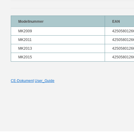
Modellnummer
EAN
MK2009
4250580126
MK2011
4250580126
MK2013
4250580126
MK2015
4250580126
CE-Dokument
User_Guide