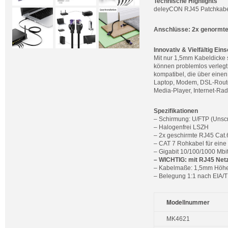
Technische Highlights
deleyCON RJ45 Patchkabel
Anschlüsse: 2x genormt
Innovativ & Vielfältig Ein
Mit nur 1,5mm Kabeldicke 
können problemlos verlegt
kompatibel, die über eine
Laptop, Modem, DSL-Router
Media-Player, Internet-Ra
Spezifikationen
– Schirmung: U/FTP (Unscr
– Halogenfrei LSZH
– 2x geschirmte RJ45 Cat.
– CAT 7 Rohkabel für eine
– Gigabit 10/100/1000 Mbi
– WICHTIG: mit RJ45 Netz
– Kabelmaße: 1,5mm Höhe
– Belegung 1:1 nach EIA/
Modellnummer
MK4621