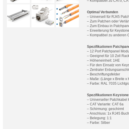
– Kompatibel zu CAT5, CA
Optimal Verbunden
– Universell für RJ45 Patc
– Zum Patchen oder Verlä
– Zum Einbau in Patchpan
– Erweiterung für Keyston
– Kompatibel zu anderen 
Spezifikationen Patchpan
– 12 Port Patchpanel Modu
– Geeignet für 10 Zoll Ra
– Höheneinheit: 1HE
– Für den Einsatz von Ke
– Zentraler Erdungsanschl
– Beschriftungsfelder
– Maße: (Länge x Breite x 
– Farbe: RAL 7035 Lichtgr
Spezifikationen Keystone
– Universeller Patchkabel
– CAT Variante: CAT 6a
– Schirmung: geschirmt
– Anschluss: 1x RJ45 Buc
– Belegung: 1:1
– Farbe: Silber