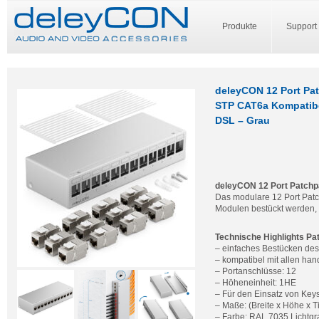
Produkte
Support
deleyCON 12 Port Pat
STP CAT6a Kompatibe
DSL – Grau
deleyCON 12 Port Patchpa
Das modulare 12 Port Patc
Modulen bestückt werden, 
Technische Highlights Pa
– einfaches Bestücken de
– kompatibel mit allen ha
– Portanschlüsse: 12
– Höheneinheit: 1HE
– Für den Einsatz von Key
– Maße: (Breite x Höhe x T
– Farbe: RAL 7035 Lichtgr