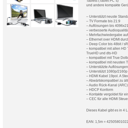
Tablets (Tablet PC`s)
und andere kompakte Gerä
– Unterstützt neuste Stan
– TV Formate bis 21:9
– Auflösungen bis 4096x2
– verbesserte Audioqualitä
– Mehrfachwiedergabe auf
– Ethernet over HDMI durc
– Deep Color bis 48bit / 
– kompatibel mit allen HD
TrueHD und dts-HD
– kompatibel mit True Dol
– kompatibel mit neusten 
– Unterstützte Auflösungen
– Unterstützt 1080p/2160
– HDMI Kabel 19pol. A Stec
– Abwärtskompatibel zu ält
– Audio Rück-Kanal (ARC)
– HDCP Konform
– Kontakte vergoldet für e
– CEC für alle HDMI Steue
Dieses Kabel gibt es in 4
EAN: 1,5m = 42505801022