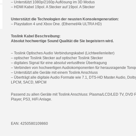
– Unterstützt 1080p/2160p Auflösung im 3D Modus
– HDMI Kabel 19pol. A Stecker auf 19pol. A Stecker
Unterstützt die Technologien der neusten Konsolengeneration:
– Playstation 4 und Xbox One. (Ethernet/4k ULTRA HD)
Toslink Kabel Beschreibung:
Absolut hochwertige Sound Qualität die Sie begeistern wird.
– Toslink Optisches Audio Verbindungskabel (Lichtwellenleiter)
– optischer Toslink Stecker auf optischer Toslink Stecker
– digitales Signal für eine absolut verlustfreie Übertragung
– Verbinden von hochwertigen Audiokomponenten für herausragende Tonqu
– Unterstützt alle Geräte mit einem Toslink Anschluss
– Überträgt alle digitale Audio Formate wie 7.1, DTS-HD Master Audio, Dol
LPCM, SACD, MPCM
Passend zu allen Geräte mit Toslink Anschluss: Plasma/LCD/LED TV, DVD Pl
Player, PS3, HiFi Anlage.
EAN: 4250580109860