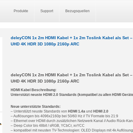
Produkte
Support
Bezugsquellen
deleyCON 1x 2m HDMI Kabel + 1x 2m Toslink Kabel als Set –
UHD 4K HDR 3D 1080p 2160p ARC
deleyCON 1x 2m HDMI Kabel + 1x 2m Toslink Kabel als Set –
UHD 4K HDR 3D 1080p 2160p ARC
HDMI Kabel Beschreibung:
Unterstützt neuste HDMI 2.0 Standards (kompatibel zu allen HDMI Gerät
Neue unterstützte Standards:
– Unterstützt neuste Standards von
HDMI 1.4a
und
HDMI 2.0
– Auflösungen bis 4096x2160p bei 50/60 Hz // TV Formate bis 21:9
– Ethernet over HDMI durch zusätzlichen Netzwerk Kanal // Audio Rück-Ka
– Deep Color bis 48bit / sRGB, YCbCr, xvYCC
– kompatibel mit neusten TV-Technologien: OLED Displays mit 4k Auflösun