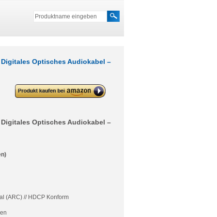
 Digitales Optisches Audiokabel –
deleyCON 1x 2m HDMI Kabel +
1x 2m Toslink Kabel als Set –
Digitales Optisches Audiokabel –
UHD 4K HDR 3D 1080p 2160p
ARC
 Digitales Optisches Audiokabel –
en)
nal (ARC) // HDCP Konform
gen