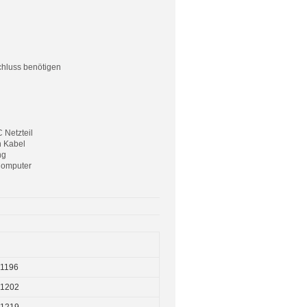
chluss benötigen
 Netzteil
n Kabel
ng
 Computer
1196
1202