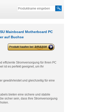
 PSU Mainboard Motherboard PC
er auf Buchse
deleyCON 24-Pin ATX Netzteil
Kabel Intern 30 cm – 18 AWG PSU
Mainboard Motherboard PC
Computer Netzteil Nylon
Stromkabel Stromversorgung
d effiziente Stromversorgung für Ihren PC
Stecker auf Buchse
 ist es perfekt geeignet, um Ihr
 gewährleistet und gleichzeitig für eine
abels bieten eine sichere und stabile
ie sicher sein, dass Ihre Stromversorgung
uholen.