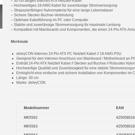
– 30 cm langes internes ATX-Netzteil-Kabel
– Hochwertiges 18 AWG Kabel für zuverlässige Stromversorgung
– Strapazierfähiges Nylonmaterial für eine lange Lebensdauer
– Sichere Stecker-Buchse-Verbindung
– Optimale Kabelführung im PC oder Computer
– Stabile und zuverlässige Stromversorgung für maximale Leistung
– Kompatibel mit Mainboards und Komponenten, die einen 24-Pin ATX-Ans
Merkmale
deleyCON Internes 24 Pin ATX PC Netzteil Kabel // 18 AWG PSU
Geeignet für den internen Anschluss von Mainboard / Motherboard an PC
Enthält 24-Pin ATX Netzteil Kabel // Stecker auf Buchse // Robustes Nylo
Hochwertige Qualität und Zuverlässigkeit für eine stabile Stromversorgu
Ermöglicht eine einfache und sichere Installation von Komponenten im
Länge: 30 cm
Marke: deleyCON
Modellnummer
EAN
MK5562
425058016
MK5563
425058016