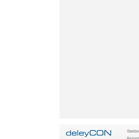
Startse
Bezugs