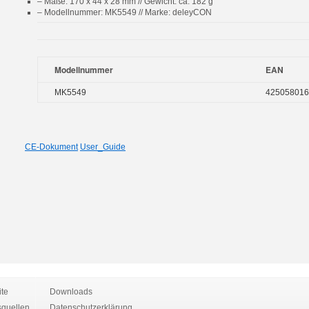
– Maße: 170 x 44 x 28 mm // Gewicht: ca. 182 g
– Modellnummer: MK5549 // Marke: deleyCON
Modellnummer
EAN
MK5549
425058016
CE-Dokument
User_Guide
ite
Downloads
quellen
Datenschutzerklärung