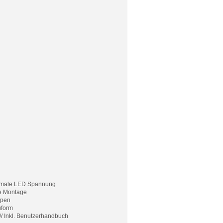
ptimale LED Spannung
te Montage
mpen
uform
// Inkl. Benutzerhandbuch