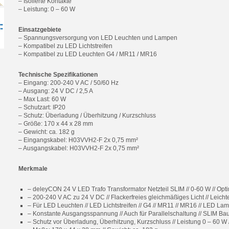
– Isolierte Kontakte
– Leistung: 0 – 60 W
Einsatzgebiete
– Spannungsversorgung von LED Leuchten und Lampen
– Kompatibel zu LED Lichtstreifen
– Kompatibel zu LED Leuchten G4 / MR11 / MR16
Technische Spezifikationen
– Eingang: 200-240 V AC / 50/60 Hz
– Ausgang: 24 V DC / 2,5 A
– Max Last: 60 W
– Schutzart: IP20
– Schutz: Überladung / Überhitzung / Kurzschluss
– Größe: 170 x 44 x 28 mm
– Gewicht: ca. 182 g
– Eingangskabel: H03VVH2-F 2x 0,75 mm²
– Ausgangskabel: H03VVH2-F 2x 0,75 mm²
Merkmale
– deleyCON 24 V LED Trafo Transformator Netzteil SLIM // 0-60 W // O
– 200-240 V AC zu 24 V DC // Flackerfreies gleichmäßiges Licht // Leich
– Für LED Leuchten // LED Lichtstreifen // G4 // MR11 // MR16 // LED La
– Konstante Ausgangsspannung // Auch für Parallelschaltung // SLIM Ba
– Schutz vor Überladung, Überhitzung, Kurzschluss // Leistung 0 – 60 W 