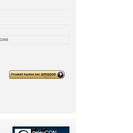
1066
deleyCON 24 V SLIM LED Trafo
Transformator Netzteil 0-60 W
200-240 V zu 24 V DC LED
Lampen Lichtstreifen G4 MR11
MR16 Leuchten Überladung
Überhitzung