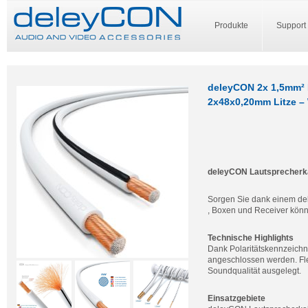
Produkte
Support
deleyCON 2x 1,5mm² 
2x48x0,20mm Litze –
deleyCON Lautsprecherk
Sorgen Sie dank einem del
, Boxen und Receiver könne
Technische Highlights
Dank Polaritätskennzeichn
angeschlossen werden. Flex
Soundqualität ausgelegt.
Einsatzgebiete