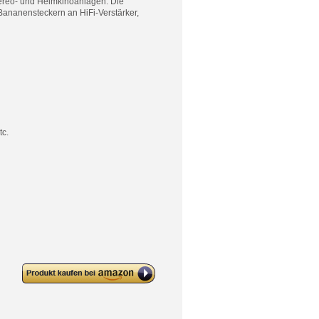
Stereo- und Heimkinoanlagen. Die
ananensteckern an HiFi-Verstärker,
tc.
deleyCON 2x 2,5mm²
Lautsprecherkabel Boxenkabel
CCA Kupferüberzogenes
Aluminium 2x50x0,25mm Litze –
Transparent