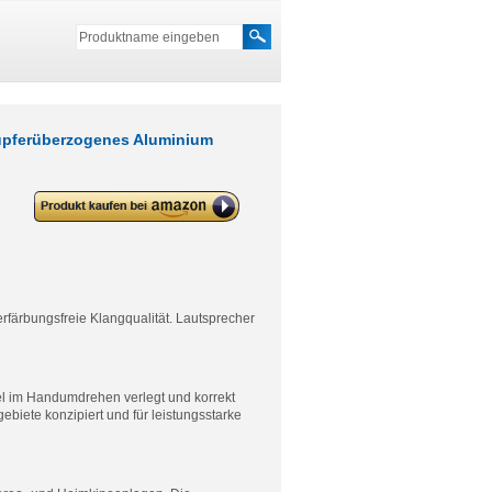
upferüberzogenes Aluminium
deleyCON 2x 2,5mm²
Lautsprecherkabel Boxenkabel
CCA Kupferüberzogenes
Aluminium 2x50x0,25mm Litze –
Transparent
rfärbungsfreie Klangqualität. Lautsprecher
l im Handumdrehen verlegt und korrekt
ebiete konzipiert und für leistungsstarke