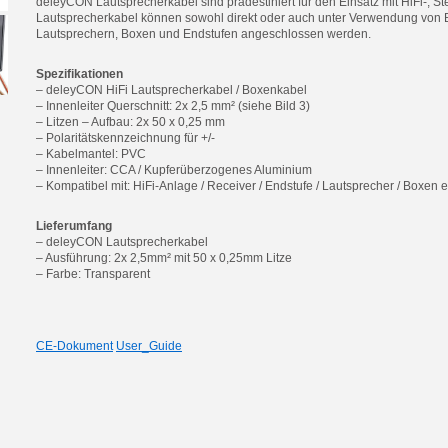
deleyCON Lautsprecherkabel sind prädestiniert für den Einsatz mit HiFi-, 
Lautsprecherkabel können sowohl direkt oder auch unter Verwendung von B
Lautsprechern, Boxen und Endstufen angeschlossen werden.
Spezifikationen
– deleyCON HiFi Lautsprecherkabel / Boxenkabel
– Innenleiter Querschnitt: 2x 2,5 mm² (siehe Bild 3)
– Litzen – Aufbau: 2x 50 x 0,25 mm
– Polaritätskennzeichnung für +/-
– Kabelmantel: PVC
– Innenleiter: CCA / Kupferüberzogenes Aluminium
– Kompatibel mit: HiFi-Anlage / Receiver / Endstufe / Lautsprecher / Boxen e
Lieferumfang
– deleyCON Lautsprecherkabel
– Ausführung: 2x 2,5mm² mit 50 x 0,25mm Litze
– Farbe: Transparent
CE-Dokument
User_Guide