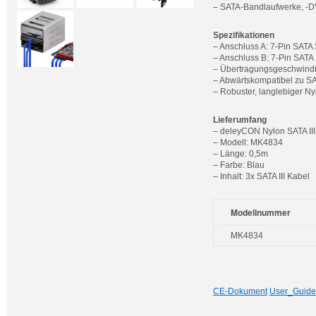
– SATA-Bandlaufwerke, -D
Spezifikationen
– Anschluss A: 7-Pin SATA 
– Anschluss B: 7-Pin SATA 
– Übertragungsgeschwindigk
– Abwärtskompatibel zu SATA
– Robuster, langlebiger N
Lieferumfang
– deleyCON Nylon SATA III
– Modell: MK4834
– Länge: 0,5m
– Farbe: Blau
– Inhalt: 3x SATA III Kabel
Modellnummer
MK4834
CE-Dokument
User_Guide