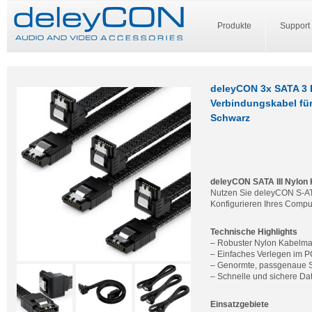
Produkte
Support
deleyCON 3x SATA 3 K
Verbindungskabel für
Schwarz
deleyCON SATA III Nylon K
Nutzen Sie deleyCON S-ATA 
Konfigurieren Ihres Compu
Technische Highlights
– Robuster Nylon Kabelma
– Einfaches Verlegen im 
– Genormte, passgenaue SA
– Schnelle und sichere Dat
Einsatzgebiete