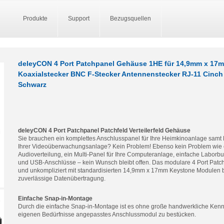
Produkte
Support
Bezugsquellen
deleyCON 4 Port Patchpanel Gehäuse 1HE für 14,9mm x 17m
Koaxialstecker BNC F-Stecker Antennenstecker RJ-11 Cinch
Schwarz
deleyCON 4 Port Patchpanel Patchfeld Verteilerfeld Gehäuse
Sie brauchen ein komplettes Anschlusspanel für Ihre Heimkinoanlage sam
Ihrer Videoüberwachungsanlage? Kein Problem! Ebenso kein Problem wie e
Audioverteilung, ein Multi-Panel für Ihre Computeranlage, einfache Labor
und USB-Anschlüsse – kein Wunsch bleibt offen. Das modulare 4 Port Pat
und unkompliziert mit standardisierten 14,9mm x 17mm Keystone Modulen be
zuverlässige Datenübertragung.
Einfache Snap-in-Montage
Durch die einfache Snap-in-Montage ist es ohne große handwerkliche Kenn
eigenen Bedürfnisse angepasstes Anschlussmodul zu bestücken.