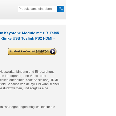
m Keystone Module mit z.B. RJ45
 Klinke USB Toslink PS2 HDMI –
deleyCON 4 Port Patchpanel
Gehäuse 1HE für 14,9mm x 17mm
Keystone Module mit z.B. RJ45
Koaxialstecker BNC F-Stecker
Antennenstecker RJ-11 Cinch
Klinke USB Toslink PS2 HDMI –
t Netzwerkanbindung und Einbeziehung
Schwarz
in Laborpanel, eine Video- oder
buchsen oder einen Koax-Anschluss, HDMI-
chfeld Gehäuse von deleyCON kann schnell
stückt werden, und sorgt für eine
tnisse/Begabungen möglich, ein für die