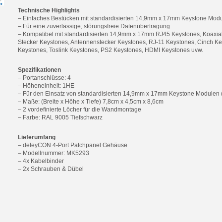
Technische Highlights
– Einfaches Bestücken mit standardisierten 14,9mm x 17mm Keystone Mod
– Für eine zuverlässige, störungsfreie Datenübertragung
– Kompatibel mit standardisierten 14,9mm x 17mm RJ45 Keystones, Koaxia
Stecker Keystones, Antennenstecker Keystones, RJ-11 Keystones, Cinch Ke
Keystones, Toslink Keystones, PS2 Keystones, HDMI Keystones uvw.
Spezifikationen
– Portanschlüsse: 4
– Höheneinheit: 1HE
– Für den Einsatz von standardisierten 14,9mm x 17mm Keystone Modulen
– Maße: (Breite x Höhe x Tiefe) 7,8cm x 4,5cm x 8,6cm
– 2 vordefinierte Löcher für die Wandmontage
– Farbe: RAL 9005 Tiefschwarz
Lieferumfang
– deleyCON 4-Port Patchpanel Gehäuse
– Modellnummer: MK5293
– 4x Kabelbinder
– 2x Schrauben & Dübel