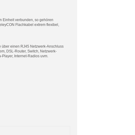
n Einheit verbunden, so gehören
eleyCON Flachkabel extrem flexibel,
ie über einen RJ45 Netzwerk-Anschluss
em, DSL-Router, Switch, Netzwerk-
-Player, Internet-Radios uvm.