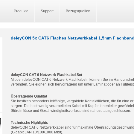
Produkte
Support
Bezugsquellen
deleyCON 5x CAT6 Flaches Netzwerkkabel 1,5mm Flachband
deleyCON CAT 6 Netzwerk Flachkabel Set
Mit den deleyCON CAT 6 Netzwerk Flachkabeln können Sie im Handumdreh
verbinden. Sie eignen sich hervorragend um unter Laminat oder an Fußleist
Überragende Qualität
Sie besitzen besonders leitfähige, vergoldete Kontaktflächen, die für eine e
sorgen. Die hochwertig verarbeiteten Kabel mit Kupfer Innenleiter gewährle
Störeinflüsse und Geschwindigkeitsverluste sind nahezu ausgeschlossen.
Technische Highlights
deleyCON CAT 6 Netzwerkkabel sind für maximale Übertragungsgeschwindig
(Gigabit LAN 10/100/1000 Mbit).