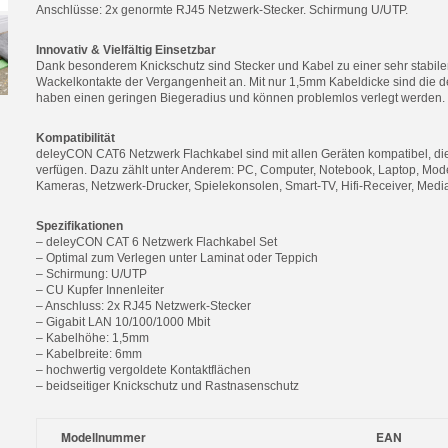
Anschlüsse: 2x genormte RJ45 Netzwerk-Stecker. Schirmung U/UTP.
Innovativ & Vielfältig Einsetzbar
Dank besonderem Knickschutz sind Stecker und Kabel zu einer sehr stabile
Wackelkontakte der Vergangenheit an. Mit nur 1,5mm Kabeldicke sind die d
haben einen geringen Biegeradius und können problemlos verlegt werden.
Kompatibilität
deleyCON CAT6 Netzwerk Flachkabel sind mit allen Geräten kompatibel, d
verfügen. Dazu zählt unter Anderem: PC, Computer, Notebook, Laptop, Mod
Kameras, Netzwerk-Drucker, Spielekonsolen, Smart-TV, Hifi-Receiver, Media
Spezifikationen
– deleyCON CAT 6 Netzwerk Flachkabel Set
– Optimal zum Verlegen unter Laminat oder Teppich
– Schirmung: U/UTP
– CU Kupfer Innenleiter
– Anschluss: 2x RJ45 Netzwerk-Stecker
– Gigabit LAN 10/100/1000 Mbit
– Kabelhöhe: 1,5mm
– Kabelbreite: 6mm
– hochwertig vergoldete Kontaktflächen
– beidseitiger Knickschutz und Rastnasenschutz
Modellnummer
EAN