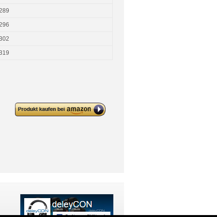
289
296
302
319
deleyCON 5x CAT6 Flaches
Netzwerkkabel 1,5mm
Flachbandkabel U-UTP RJ45 –
Weiß