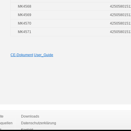
MK4568
4250580151
MK4569
4250580151
MK4570
4250580151
MK4571
4250580151
CE-Dokument
User_Guide
ite
Downloads
quellen
Datenschutzerklärung
t
Kontakt