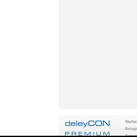
Startse
Bezugs
Suppor