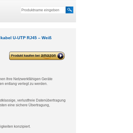
kabel U-UTP RJ45 – Weiß
deleyCON 5x CAT6 Flaches
Netzwerkkabel 1,5mm
Flachbandkabel U-UTP RJ45 –
Weiß
en Ihre Netzwerkfähigen Geräte
en entlang verlegt zu werden.
rstklassige, verlustfreie Datenübertragung
isten eine sichere Übertragung,
keiten konzipiert.