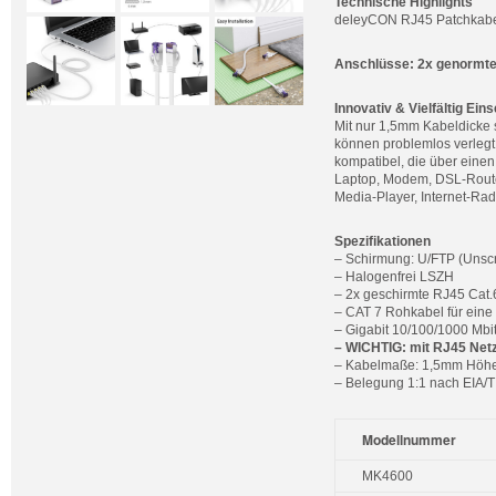
Technische Highlights
deleyCON RJ45 Patchkabel
Anschlüsse: 2x genormt
Innovativ & Vielfältig Ein
Mit nur 1,5mm Kabeldicke 
können problemlos verlegt
kompatibel, die über eine
Laptop, Modem, DSL-Router
Media-Player, Internet-Ra
Spezifikationen
– Schirmung: U/FTP (Unscr
– Halogenfrei LSZH
– 2x geschirmte RJ45 Cat.
– CAT 7 Rohkabel für eine
– Gigabit 10/100/1000 Mbi
– WICHTIG: mit RJ45 Netz
– Kabelmaße: 1,5mm Höhe
– Belegung 1:1 nach EIA/
Modellnummer
MK4600