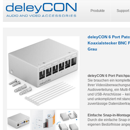
Produkte
Support
deleyCON 6 Port Pat
Koaxialstecker BNC F
Grau
deleyCON 6 Port Patchpan
Sie brauchen ein komplet
Ihrer Videoüberwachungsa
Audioverteilung, ein Mult
und USB-Anschlüsse – kein
und unkompliziert mit sta
zuverlässige Datenübertra
Einfache Snap-in-Montag
Durch die einfache Snap-i
eigenen Bedürfnisse ange