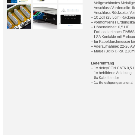
– Vollgeschirmtes Metallg
– Anschluss Vorderseite:
– Anschluss Rückseite: Ve
– 10 Zoll (25,5cm) Rackei
– vormontiertes Erdungska
– Höheneinheit: 0,5 HE
– Farbcodiert nach TIA568
– LSA Kontakte mit Farbc
– für Kabeldurchmesser b
– Aderaufnahme: 22-26 A
– Maße (BxHxT): ca. 216m
Lieferumfang
– 1x deleyCON CAT6 0,5 H
– 1x bebilderte Anleitung
– 8x Kabelbinder
– 1x Befestigungsmaterial