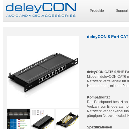
Produkte
Support
deleyCON 8 Port CAT 
deleyCON CAT6 0,5HE Pat
Mit dem deleyCON CAT6 min
Netzwerk Verteilerfeld für
Höheneinheit, mit den Pat
Kompatibilität
Das Patchpanel besitzt an
Vielzahl von Endgeräten p
Netzwerk Verlegekabel übe
gängigen Netzwerkkabel-N
Spezifikationen