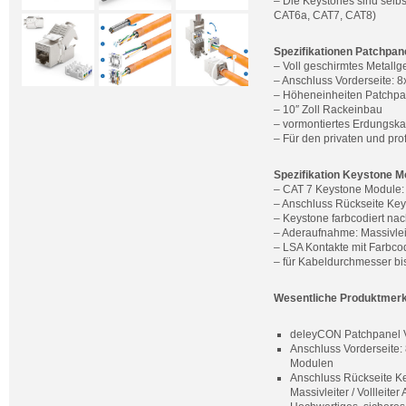
– Die Keystones sind selb
CAT6a, CAT7, CAT8)
Spezifikationen Patchpan
– Voll geschirmtes Metall
– Anschluss Vorderseite:
– Höheneinheiten Patchpa
– 10″ Zoll Rackeinbau
– vormontiertes Erdungska
– Für den privaten und prof
Spezifikation Keystone M
– CAT 7 Keystone Module:
– Anschluss Rückseite Key
– Keystone farbcodiert na
– Aderaufnahme: Massivleit
– LSA Kontakte mit Farbc
– für Kabeldurchmesser b
Wesentliche Produktmer
deleyCON Patchpanel Ver
Anschluss Vorderseite:
Modulen
Anschluss Rückseite Ke
Massivleiter / Vollleit