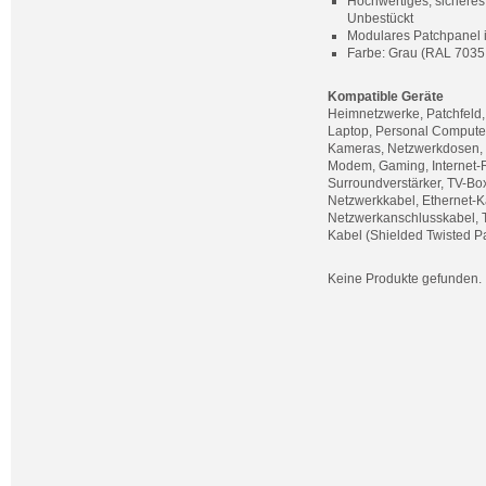
Hochwertiges, sicheres 
Unbestückt
Modulares Patchpanel 
Farbe: Grau (RAL 7035 
Kompatible Geräte
Heimnetzwerke, Patchfeld,
Laptop, Personal Computer,
Kameras, Netzwerkdosen, S
Modem, Gaming, Internet-
Surroundverstärker, TV-Bo
Netzwerkkabel, Ethernet-K
Netzwerkanschlusskabel, T
Kabel (Shielded Twisted Pa
Keine Produkte gefunden.