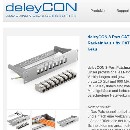
Produkte
Support
deleyCON 8 Port CAT7
Rackeinbau + 8x CAT
Grau
deleyCON 8-Port Patchpa
Unser professionelles Patc
Verbindungen und gewährlei
bis zu 10 Gbit und 600 MH
ist. Die Keystones sind k
Metallgehäuse und farbcodi
verschiedene Netzwerku
Kompatibilität
– Das Patchpanel besitzt 
und einfach eine Vielzahl
– An der Rückseite der Ke
Schneidklemme anschließ