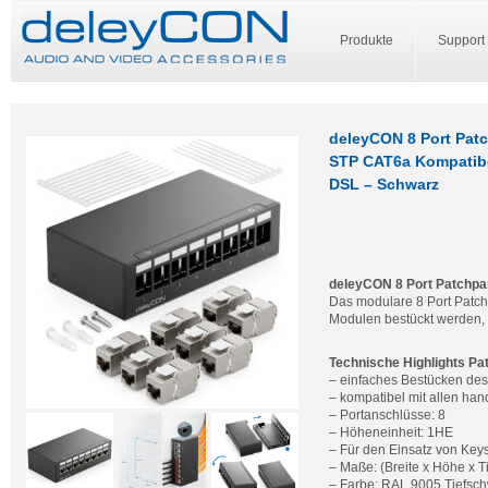
Produkte
Support
deleyCON 8 Port Patc
STP CAT6a Kompatibe
DSL – Schwarz
deleyCON 8 Port Patchpan
Das modulare 8 Port Patch
Modulen bestückt werden, 
Technische Highlights Pa
– einfaches Bestücken de
– kompatibel mit allen ha
– Portanschlüsse: 8
– Höheneinheit: 1HE
– Für den Einsatz von Key
– Maße: (Breite x Höhe x T
– Farbe: RAL 9005 Tiefsc