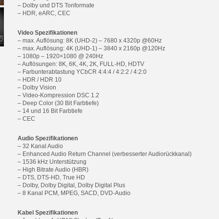
– Dolby und DTS Tonformate
– HDR, eARC, CEC
Video Spezifikationen
– max. Auflösung: 8K (UHD-2) – 7680 x 4320p @60Hz
– max. Auflösung: 4K (UHD-1) – 3840 x 2160p @120Hz
– 1080p – 1920×1080 @ 240Hz
– Auflösungen: 8K, 6K, 4K, 2K, FULL-HD, HDTV
– Farbunterabtastung YCbCR 4:4:4 / 4:2:2 / 4:2:0
– HDR / HDR 10
– Dolby Vision
– Video-Kompression DSC 1.2
– Deep Color (30 Bit Farbtiefe)
– 14 und 16 Bit Farbtiefe
– CEC
Audio Spezifikationen
– 32 Kanal Audio
– Enhanced Audio Return Channel (verbesserter Audiorückkanal)
– 1536 kHz Unterstützung
– High Bitrate Audio (HBR)
– DTS, DTS-HD, True HD
– Dolby, Dolby Digital, Dolby Digital Plus
– 8 Kanal PCM, MPEG, SACD, DVD-Audio
Kabel Spezifikationen