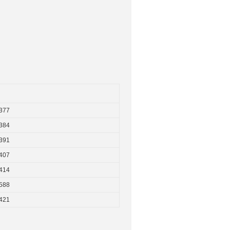
377
384
391
407
414
588
421