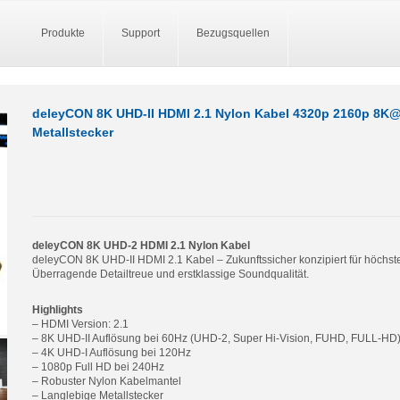
Produkte
Support
Bezugsquellen
deleyCON 8K UHD-II HDMI 2.1 Nylon Kabel 4320p 2160p 8
Metallstecker
deleyCON 8K UHD-2 HDMI 2.1 Nylon Kabel
deleyCON 8K UHD-II HDMI 2.1 Kabel – Zukunftssicher konzipiert für höchs
Überragende Detailtreue und erstklassige Soundqualität.
Highlights
– HDMI Version: 2.1
– 8K UHD-II Auflösung bei 60Hz (UHD-2, Super Hi-Vision, FUHD, FULL-HD
– 4K UHD-I Auflösung bei 120Hz
– 1080p Full HD bei 240Hz
– Robuster Nylon Kabelmantel
– Langlebige Metallstecker