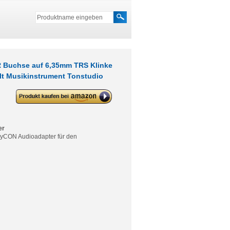
R Buchse auf 6,35mm TRS Klinke
lt Musikinstrument Tonstudio
deleyCON Audio Adapter XLR auf
6,3mm Stereo Klinke – XLR
Buchse auf 6,35mm TRS Klinke
Stecker für 3-Pin XLR Kabel
Mikrofon Lautsprecher Mischpult
er
Musikinstrument Tonstudio
eleyCON Audioadapter für den