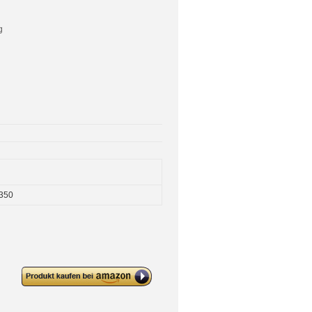
g
350
deleyCON Audio Adapter XLR auf
6,3mm Stereo Klinke – XLR
Buchse auf 6,35mm TRS Klinke
Stecker für 3-Pin XLR Kabel