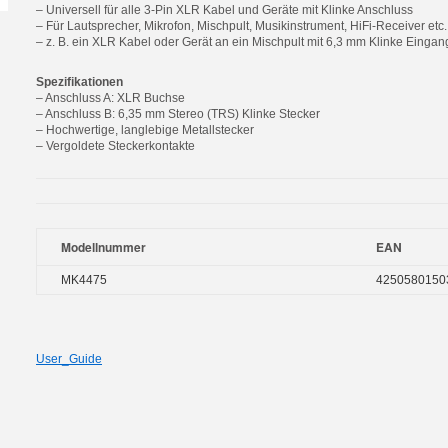
– Universell für alle 3-Pin XLR Kabel und Geräte mit Klinke Anschluss
– Für Lautsprecher, Mikrofon, Mischpult, Musikinstrument, HiFi-Receiver etc.
– z. B. ein XLR Kabel oder Gerät an ein Mischpult mit 6,3 mm Klinke Eingan
Spezifikationen
– Anschluss A: XLR Buchse
– Anschluss B: 6,35 mm Stereo (TRS) Klinke Stecker
– Hochwertige, langlebige Metallstecker
– Vergoldete Steckerkontakte
Modellnummer
EAN
MK4475
4250580150
User_Guide