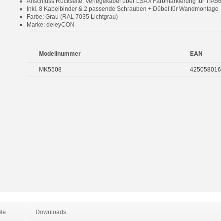
Anschluss Rückseite: Verlegekabel über LSA // Farbmarkierung für TIA
Inkl. 8 Kabelbinder & 2 passende Schrauben + Dübel für Wandmontage
Farbe: Grau (RAL 7035 Lichtgrau)
Marke: deleyCON
Modellnummer
EAN
MK5508
425058016
ite
Downloads