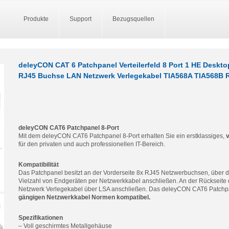
Produkte
Support
Bezugsquellen
deleyCON CAT 6 Patchpanel Verteilerfeld 8 Port 1 HE Desk
RJ45 Buchse LAN Netzwerk Verlegekabel TIA568A TIA568B 
deleyCON CAT6 Patchpanel 8-Port
Mit dem deleyCON CAT6 Patchpanel 8-Port erhalten Sie ein erstklassiges,
v
für den privaten und auch professionellen IT-Bereich.
Kompatibilität
Das Patchpanel besitzt an der Vorderseite 8x RJ45 Netzwerbuchsen, über d
Vielzahl von Endgeräten per Netzwerkkabel anschließen. An der Rückseite
Netzwerk Verlegekabel über LSA anschließen. Das deleyCON CAT6 Patchpan
gängigen Netzwerkkabel Normen kompatibel.
Spezifikationen
– Voll geschirmtes Metallgehäuse