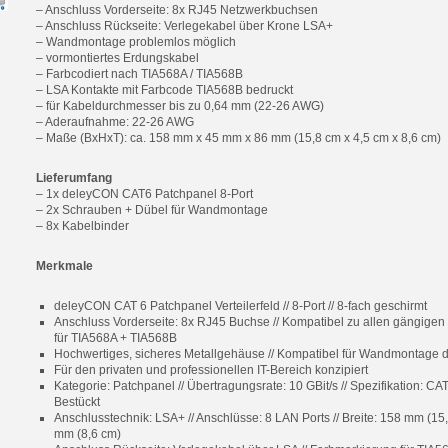
– Anschluss Vorderseite: 8x RJ45 Netzwerkbuchsen
– Anschluss Rückseite: Verlegekabel über Krone LSA+
– Wandmontage problemlos möglich
– vormontiertes Erdungskabel
– Farbcodiert nach TIA568A / TIA568B
– LSA Kontakte mit Farbcode TIA568B bedruckt
– für Kabeldurchmesser bis zu 0,64 mm (22-26 AWG)
– Aderaufnahme: 22-26 AWG
– Maße (BxHxT): ca. 158 mm x 45 mm x 86 mm (15,8 cm x 4,5 cm x 8,6 cm)
Lieferumfang
– 1x deleyCON CAT6 Patchpanel 8-Port
– 2x Schrauben + Dübel für Wandmontage
– 8x Kabelbinder
Merkmale
deleyCON CAT 6 Patchpanel Verteilerfeld // 8-Port // 8-fach geschirmt
Anschluss Vorderseite: 8x RJ45 Buchse // Kompatibel zu allen gängige
für TIA568A + TIA568B
Hochwertiges, sicheres Metallgehäuse // Kompatibel für Wandmontage
Für den privaten und professionellen IT-Bereich konzipiert
Kategorie: Patchpanel // Übertragungsrate: 10 GBit/s // Spezifikation: CA
Bestückt
Anschlusstechnik: LSA+ // Anschlüsse: 8 LAN Ports // Breite: 158 mm (15,
mm (8,6 cm)