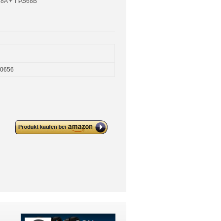
568A + TIA568B
0656
deleyCON CAT 6 Patchpanel
Verteilerfeld 8 Port 1 HE Desktop
& Wandmontage Geschirmt 8x
RJ45 Buchse LAN Netzwerk
Verlegekabel TIA568A TIA568B
RAL 7035 Lichtgrau