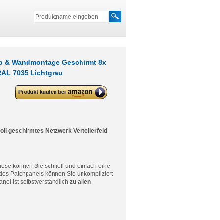
top & Wandmontage Geschirmt 8x
RAL 7035 Lichtgrau
deleyCON CAT 6 Patchpanel
Verteilerfeld 8 Port 1 HE Desktop
& Wandmontage Geschirmt 8x
RJ45 Buchse LAN Netzwerk
Verlegekabel TIA568A TIA568B
RAL 7035 Lichtgrau
oll geschirmtes
Netzwerk Verteilerfeld
iese können Sie schnell und einfach eine
 des Patchpanels können Sie unkompliziert
el ist selbstverständlich
zu allen