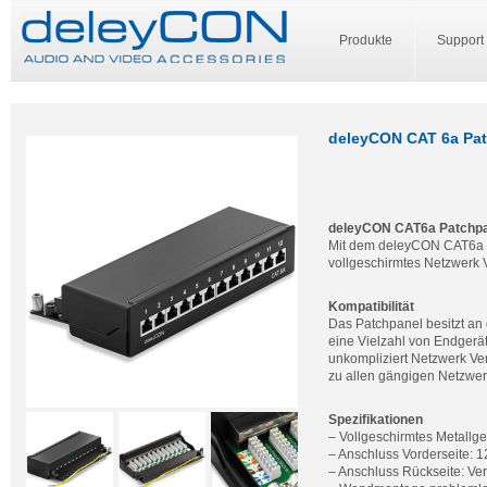
Produkte
Support
deleyCON CAT 6a Pat
deleyCON CAT6a Patchpa
Mit dem deleyCON CAT6a Pa
vollgeschirmtes Netzwerk Ve
Kompatibilität
Das Patchpanel besitzt an
eine Vielzahl von Endgerä
unkompliziert Netzwerk Ve
zu allen gängigen Netzwe
Spezifikationen
– Vollgeschirmtes Metallg
– Anschluss Vorderseite:
– Anschluss Rückseite: Ve