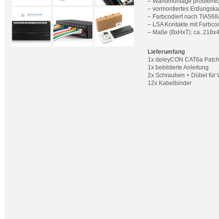
– Wandmontage problemlo
– vormontiertes Erdungska
– Farbcodiert nach TIA568
– LSA Kontakte mit Farbc
– Maße (BxHxT): ca. 218
Lieferumfang
1x deleyCON CAT6a Patch
1x bebilderte Anleitung
2x Schrauben + Dübel fü
12x Kabelbinder