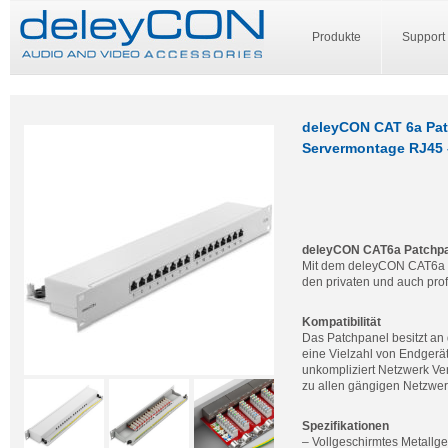
Produkte
Support
deleyCON CAT 6a Patc
Servermontage RJ45 
deleyCON CAT6a Patchpa
Mit dem deleyCON CAT6a Pat
den privaten und auch prof
Kompatibilität
Das Patchpanel besitzt an
eine Vielzahl von Endgerä
unkompliziert Netzwerk Ve
zu allen gängigen Netzwe
Spezifikationen
– Vollgeschirmtes Metallg