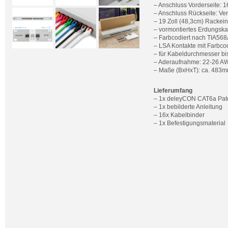
– Anschluss Vorderseite:
– Anschluss Rückseite: Ve
– 19 Zoll (48,3cm) Rackei
– vormontiertes Erdungska
– Farbcodiert nach TIA568
– LSA Kontakte mit Farbc
– für Kabeldurchmesser b
– Aderaufnahme: 22-26 A
– Maße (BxHxT): ca. 483m
Lieferumfang
– 1x deleyCON CAT6a Patc
– 1x bebilderte Anleitung
– 16x Kabelbinder
– 1x Befestigungsmaterial