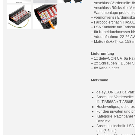
– Anschluss Vorderseite:
– Anschluss Rückseite: Ve
– Wandmontage problemlo
– vormontiertes Erdungska
– Farbcodiert nach TIA568
– LSA Kontakte mit Farbc
– für Kabeldurchmesser b
– Aderaufnahme: 22-26 A
– Maße (BxHxT): ca. 158 m
Lieferumfang
– 1x deleyCON CAT6a Patc
– 2x Schrauben + Dübel 
– 8x Kabelbinder
Merkmale
deleyCON CAT 6a Patchpa
Anschluss Vorderseite:
für TIA568A + TIA568B
Hochwertiges, sichere
Für den privaten und pr
Kategorie: Patchpanel /
Bestückt
Anschlusstechnik: LSA+ 
mm (8,6 cm)