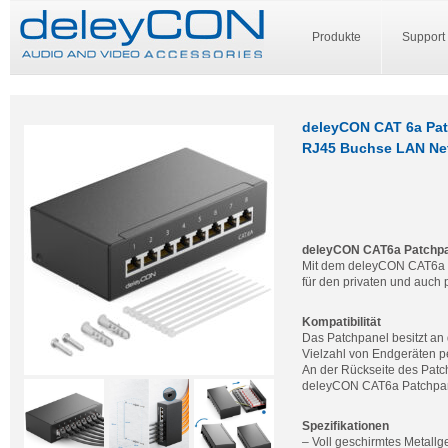
Produkte
Support
deleyCON CAT 6a Pat
RJ45 Buchse LAN Net
deleyCON CAT6a Patchpa
Mit dem deleyCON CAT6a Pa
für den privaten und auch 
Kompatibilität
Das Patchpanel besitzt an
Vielzahl von Endgeräten p
An der Rückseite des Patc
deleyCON CAT6a Patchpane
Spezifikationen
– Voll geschirmtes Metall