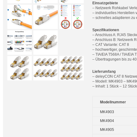
Einsatzgebiete
– Netzwerk Rohkabel Verle
– individuelles Herstellen
– schnelles adaptieren z
Spezifikationen
– Anschluss A: RJ45 Steck
– Anschluss B: Netzwerk 
– CAT Variante: CAT 8
– hochwertiger, geschirmte
– TIA/EIA T568A / TIA/EIA 
– Übertragungen bis zu 4
Lieferumfang
– deleyCON CAT 8 Netzwe
– Modell: MK4903 – MK49
– Inhalt: 1 Stück – 12 Stück
Modellnummer
MK4903
MK4904
MK4905