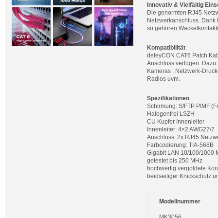
Innovativ & Vielfältig Ein
Die genormten RJ45 Netzwe
Netzwerkanschluss. Dank b
so gehören Wackelkontakt
Kompatibilität
deleyCON CAT6 Patch Kabel
Anschluss verfügen. Dazu 
Kameras , Netzwerk-Drucker 
Radios uvm.
Spezifikationen
Schirmung: S/FTP PIMF (Fo
Halogenfrei LSZH
CU Kupfer Innenleiter
Innenleiter: 4×2 AWG27/7
Anschluss: 2x RJ45 Netzw
Farbcodierung: TIA-568B
Gigabit LAN 10/100/1000 
getestet bis 250 MHz
hochwertig vergoldete Kon
beidseitiger Knickschutz 
Modellnummer
MK3056