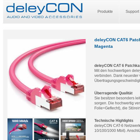
Produkte
Support
deleyCON CAT6 Patch
Magenta
deleyCON CAT 6 Patchka
Mit den hochwertigen del
verbinden. Dank neuester 
Übertragungsgeschwindigk
Überragende Qualität
Sie besitzen besonders leit
sorgen. Die hochwertig ve
Folie+Geflecht), die Störe
Technische Highlights
deleyCON CAT-6 Netzwerkka
10/100/1000 Mbit). Anschl